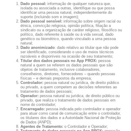
Dado pessoal:
informação de qualquer natureza que,
isolada ou associada a outras, identifique ou que possa
identificar uma pessoa natural, independentemente do
suporte (incluindo som e imagem);
Dado pessoal sensível:
informação sobre origem racial ou
étnica, convicção religiosa, opinião política, filiação a
sindicato ou a organização de caráter religioso, filosófico ou
político, dado referente à saúde ou à vida sexual, dado
genético ou biométrico, quando vinculado a uma pessoa
natural;
Dado anonimizado
: dado relativo ao titular que não pode
ser identificado, considerando o uso de meios técnicos
razoáveis e disponíveis na ocasião de seu tratamento;
Titular dos dados pessoais no App PROX:
pessoa
natural a quem se referem os dados pessoais que são
objetos de tratamento, inclusive colaboradores,
conselheiros, diretores, fornecedores – quando pessoas
físicas – e demais prepostos da empresa;
Controlador:
pessoa natural ou jurídica, de direito público
ou privado, a quem competem as decisões referentes ao
tratamento de dados pessoais;
Operador:
pessoa natural ou jurídica, de direito público ou
privado, que realiza o tratamento de dados pessoais em
nome do controlador;
Encarregado:
pessoa indicada pelo controlador e operador
para atuar como canal de comunicação entre o controlador,
os titulares dos dados e a Autoridade Nacional de Proteção
de Dados (ANPD);
Agentes de Tratamento:
o Controlador e Operador;
Tratamento de dados pessoais no App PROX:
operação