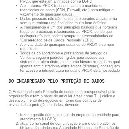
PROX que estejam alinhados com a LGPD
A plataforma PROX foi desenhada e é mantida com
tecnologias de ponta (CDN, Firewall, etc.) para mitigar o
vazamento de quaisquer dados
Dados pessoais não são nunca incorporados à plataforma
sem que tenham uma finalidade muito bem definida
A transparência é um dos princípios básicos que norteiam
todos os processos relacionados ao PROX, sendo que
quaisquer dúvidas podem sempre ser encaminhadas ao
“Encarregado pelos Dados Pessoais” (EPD)
A privacidade de quaisquer usuários do PROX é sempre
respeitada
Todos os colaboradores e prestadores de serviço da
Venidera seguem padrões rígidos para acesso aos
sistemas e, além disto, existe uma hierarquia rígida na qual
apenas administradores estratégicos (diretores) conseguem
ter acesso à infraestrutura na qual o PROX está hospedado
DO ENCARREGADO PELO PROTEÇÃO DE DADOS
O Encarregado pela Proteção de dados será o responsável pela
organização e tem o papel de articular áreas como TI, jurídico e
desenvolvimento de negócios em torno das políticas de
privacidade e proteção de dados, devendo:
fazer a gestão dos processos da empresa ou entidade para
atendimento à LGPD;
atuar como canal de comunicação entre o controlador, os
titulares dos dados e a Autoridade Nacional de Proteção de