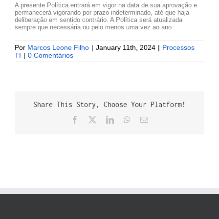
A presente Política entrará em vigor na data de sua aprovação e
permanecerá vigorando por prazo indeterminado, até que haja
deliberação em sentido contrário. A Política será atualizada
sempre que necessária ou pelo menos uma vez ao ano
Por
Marcos Leone Filho
|
January 11th, 2024
|
Processos
TI
|
0 Comentários
Share This Story, Choose Your Platform!
Facebook
X
LinkedIn
WhatsApp
E-
mail