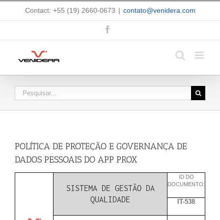
Ir
Contact: +55 (19) 2660-0673
|
contato@venidera.com
para
o
conteúdo
Facebook
Buscar
resultados
para:
POLÍTICA DE PROTEÇÃO E GOVERNANÇA DE
DADOS PESSOAIS DO APP PROX
ID DO
DOCUMENTO:
SISTEMA DE GESTÃO DA
QUALIDADE
IT-538