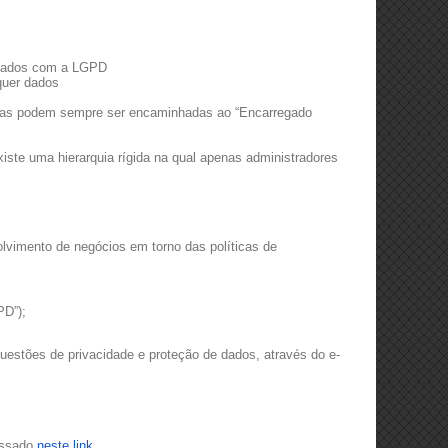
nhados com a LGPD
quer dados
vidas podem sempre ser encaminhadas ao
“Encarregado
iste uma hierarquia rígida na qual apenas administradores
olvimento de negócios em torno das políticas de
PD”);
estões de privacidade e proteção de dados, através do e-
essado
neste link
.