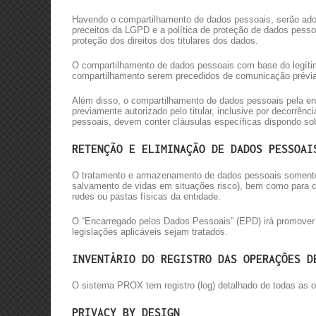
Havendo o compartilhamento de dados pessoais, serão adot
preceitos da LGPD e a política de proteção de dados pesso
proteção dos direitos dos titulares dos dados.
O compartilhamento de dados pessoais com base do legítim
compartilhamento serem precedidos de comunicação prévi
Além disso, o compartilhamento de dados pessoais pela ent
previamente autorizado pelo titular, inclusive por decorrê
pessoais, devem conter cláusulas específicas dispondo so
RETENÇÃO E ELIMINAÇÃO DE DADOS PESSOAI
O tratamento e armazenamento de dados pessoais somente es
salvamento de vidas em situações risco), bem como para cu
redes ou pastas físicas da entidade.
O
“Encarregado pelos Dados Pessoais” (EPD)
irá promover
legislações aplicáveis sejam tratados.
INVENTÁRIO DO REGISTRO DAS OPERAÇÕES D
O sistema PROX tem registro (log) detalhado de todas as o
PRIVACY BY DESIGN