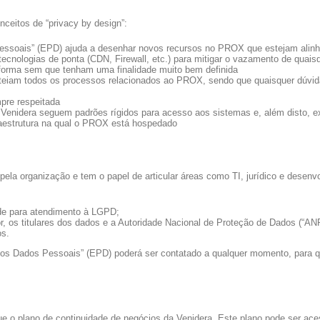
ceitos de “privacy by design”:
essoais” (EPD) ajuda a desenhar novos recursos no PROX que estejam ali
cnologias de ponta (CDN, Firewall, etc.) para mitigar o vazamento de quais
forma sem que tenham uma finalidade muito bem definida
norteiam todos os processos relacionados ao PROX, sendo que quaisquer dú
pre respeitada
Venidera seguem padrões rígidos para acesso aos sistemas e, além disto, ex
fraestrutura na qual o PROX está hospedado
ela organização e tem o papel de articular áreas como TI, jurídico e desenv
ade para atendimento à LGPD;
r, os titulares dos dados e a Autoridade Nacional de Proteção de Dados (“AN
os.
os Dados Pessoais” (EPD) poderá ser contatado a qualquer momento, para qu
e o plano de continuidade de negócios da Venidera. Este plano pode ser ac