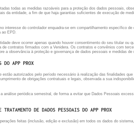
adas todas as medidas razoáveis para a proteção dos dados pessoais, obse
ais da entidade, a fim de que haja garantias suficientes de execução de me
o interesse do controlador enquadra-se em compartilhamento específico de 
a ao EPD.
idade deve ocorrer apenas quando houver consentimento do seu titular ou qu
ncia de contratos firmados com a Venidera. Os contratos e convênios com terc
bre a observância à proteção e governança de dados pessoais e medidas de 
S DO APP PROX
tão autorizados pelo período necessário à realização das finalidades que m
mprimento de obrigações contratuais e legais, observada a sua indisponibil
 a análise periódica semestral, de forma a evitar que Dados Pessoais exce
E TRATAMENTO DE DADOS PESSOAIS DO APP PROX
perações feitas (inclusão, edição e exclusão) em todos os dados do sistema,