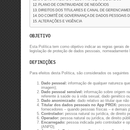
PLANO DE CONTINUIDADE DE NEGÓCIOS
DIREITOS DOS TITULARES E CANAL DE GERENCIAME
DO COMITÊ DE GOVERNANÇA DE DADOS PESSOAIS D
ALTERAÇÕES E VIGÊNCIA
OBJETIVO
Esta Política tem como objetivo indicar as regras gerais d
legislação de proteção de dados pessoais, nomeadamente L
DEFINIÇÕES
Para efeitos desta Política, são considerados os seguintes
Dado pessoal:
informação de qualquer natureza que,
imagem);
Dado pessoal sensível:
informação sobre origem racia
referente à saúde ou à vida sexual, dado genético o
Dado anonimizado
: dado relativo ao titular que n
Titular dos dados pessoais no App PROX:
pessoa 
fornecedores – quando pessoas físicas – e demais 
Controlador:
pessoa natural ou jurídica, de direito
Operador:
pessoa natural ou jurídica, de direito pú
Encarregado:
pessoa indicada pelo controlador e op
(ANPD);