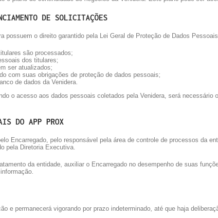
NCIAMENTO DE SOLICITAÇÕES
ra possuem o direito garantido pela Lei Geral de Proteção de Dados Pessoa
itulares são processados;
soais dos titulares;
m ser atualizados;
do com suas obrigações de proteção de dados pessoais;
banco de dados da Venidera.
tando o acesso aos dados pessoais coletados pela Venidera, será necessário 
AIS DO APP PROX
 Encarregado, pelo responsável pela área de controle de processos da enti
o pela Diretoria Executiva.
 tratamento da entidade, auxiliar o Encarregado no desempenho de suas funçõ
informação.
ção e permanecerá vigorando por prazo indeterminado, até que haja deliberaçã