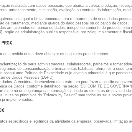
ração realizada com dados pessoais, que abarca a coleta, produção, recepção
ento, armazenamento, eliminação, avaliação ou controle da informação, modif
equívoca pela qual o titular concorda com o tratamento de seus dados pessoa
ão de tratamento, mediante guarda do dado pessoal ou do banco de dados;
ados armazenados em banco de dados, independentemente do procedimento
):
órgão da administração pública responsável por zelar, implementar e fisc
 PROX
ra ou a pedido desta deve observar os seguintes procedimentos:
scientização de seus administradores, colaboradores, parceiros e fornecedor
programas de conscientização e treinamentos habituais referentes a esse tem
a possui uma Política de Privacidade cujo objetivo primordial é que padroni
eção de Dados Pessoais (LGPD);
e dados: A Venidera desenvolveu uma estrutura para fazer a gestão da gover
ernança de Dados, conforme detalhado, na seção “DO COMITÊ DE GOVERN
 sistema de segurança da informação alinhado às diretrizes de privacidade
 utiliza os princípios do “Privacy by Design” para todos os seus novos proje
 já implementados.
OX
sitos específicos e legítimos da atividade da empresa, observada limitação