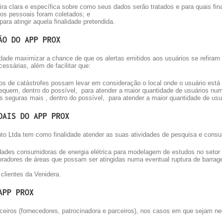
ira clara e específica sobre como seus dados serão tratados e para quais fin
os pessoais foram coletados; e
ra atingir aquela finalidade pretendida.
ÃO DO APP PROX
dade maximizar a chance de que os alertas emitidos aos usuários se refiram
essárias, além de facilitar que:
 de catástrofes possam levar em consideração o local onde o usuário está 
equem, dentro do possível, para atender a maior quantidade de usuários nu
s seguras mais , dentro do possível, para atender a maior quantidade de usu
OAIS DO APP PROX
o Ltda tem como finalidade atender as suas atividades de pesquisa e consul
des consumidoras de energia elétrica para modelagem de estudos no setor el
adores de áreas que possam ser atingidas numa eventual ruptura de barragen
clientes da Venidera.
APP PROX
iros (fornecedores, patrocinadora e parceiros), nos casos em que sejam nec