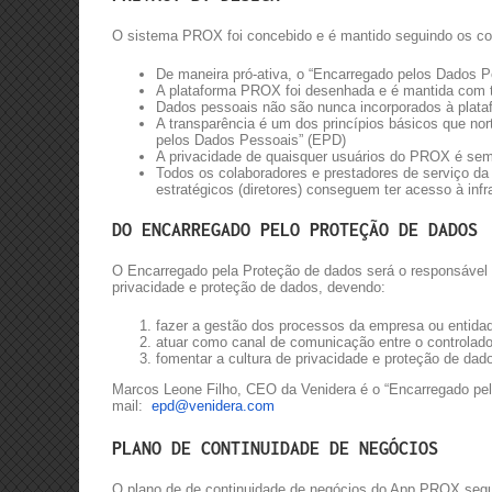
O sistema PROX foi concebido e é mantido seguindo os con
De maneira pró-ativa, o
“Encarregado pelos Dados P
A plataforma PROX foi desenhada e é mantida com te
Dados pessoais não são nunca incorporados à plata
A transparência é um dos princípios básicos que 
pelos Dados Pessoais” (EPD)
A privacidade de quaisquer usuários do PROX é sem
Todos os colaboradores e prestadores de serviço da 
estratégicos (diretores) conseguem ter acesso à in
DO ENCARREGADO PELO PROTEÇÃO DE DADOS
O Encarregado pela Proteção de dados será o responsável p
privacidade e proteção de dados, devendo:
fazer a gestão dos processos da empresa ou entid
atuar como canal de comunicação entre o controlado
fomentar a cultura de privacidade e proteção de dad
Marcos Leone Filho, CEO da Venidera é o “Encarregado pel
mail:
epd@venidera.com
PLANO DE CONTINUIDADE DE NEGÓCIOS
O plano de de continuidade de negócios do App PROX segu