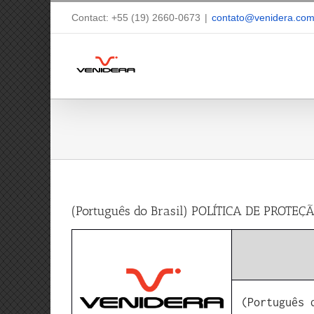
Skip
to
Contact: +55 (19) 2660-0673
|
contato@venidera.co
content
(Português do Brasil) POLÍTICA DE PRO
(Português 