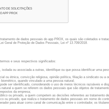
NTO DE SOLICITAÇÕES
O APP PROX
e tratamento de dados pessoais do app PROX, os quais são coletados e tratad
ei Geral de Proteção de Dados Pessoais, Lei nº 13.709/2018.
 termos e seus respectivos significados:
 isolada ou associada a outras, identifique ou que possa identificar uma pe
l ou étnica, convicção religiosa, opinião política, filiação a sindicato ou a or
u biométrico, quando vinculado a uma pessoa natural;
ão pode ser identificado, considerando o uso de meios técnicos razoáveis e di
natural a quem se referem os dados pessoais que são objetos de tratamento, 
prepostos da empresa;
 público ou privado, a quem competem as decisões referentes ao tratamento d
blico ou privado, que realiza o tratamento de dados pessoais em nome do contr
erador para atuar como canal de comunicação entre o controlador, os titular