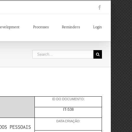
Facebook
evelopment
Processes
Reminders
Login
Search
for:
ID DO DOCUMENTO:
IT-538
DATA CRIAÇÃO:
DOS PESSOAIS