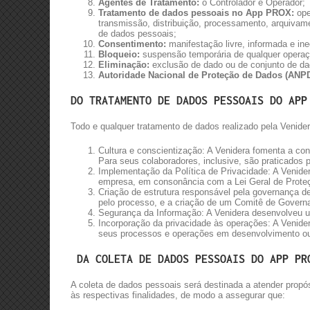
Agentes de Tratamento:
o Controlador e Operador;
Tratamento de dados pessoais no App PROX:
ope
transmissão, distribuição, processamento, arquivam
de dados pessoais;
Consentimento:
manifestação livre, informada e in
Bloqueio:
suspensão temporária de qualquer operaç
Eliminação:
exclusão de dado ou de conjunto de d
Autoridade Nacional de Proteção de Dados (ANPD
DO TRATAMENTO DE DADOS PESSOAIS DO APP
Todo e qualquer tratamento de dados realizado pela Venide
Cultura e conscientização: A Venidera fomenta a con
Para seus colaboradores, inclusive, são praticados 
Implementação da Política de Privacidade: A Venider
empresa, em consonância com a Lei Geral de Prot
Criação de estrutura responsável pela governança d
pelo processo, e a criação de um Comitê de Gov
Segurança da Informação: A Venidera desenvolveu um
Incorporação da privacidade às operações: A Venidera
seus processos e operações em desenvolvimento ou
DA COLETA DE DADOS PESSOAIS DO APP PR
A coleta de dados pessoais será destinada a atender propó
às respectivas finalidades, de modo a assegurar que: