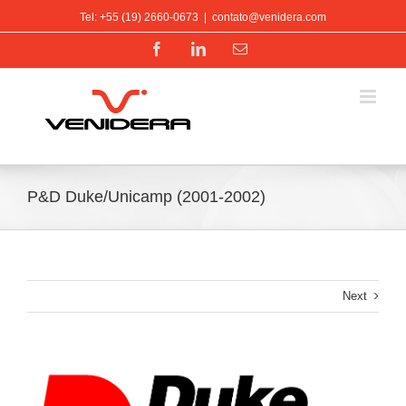
Ir
Tel: +55 (19) 2660-0673
|
contato@venidera.com
para
o
Facebook
LinkedIn
E-
conteúdo
mail
P&D Duke/Unicamp (2001-2002)
Next
View
Larger