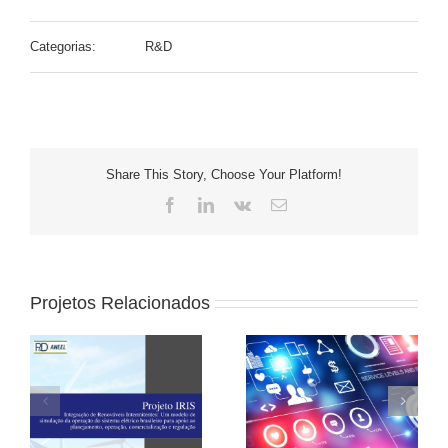
Categorias:
R&D
Share This Story, Choose Your Platform!
Facebook
LinkedIn
Vk
E-
mail
Projetos Relacionados
BID-MONITOR (2015-
P&D CEMIG (2013-
2017)
2015)