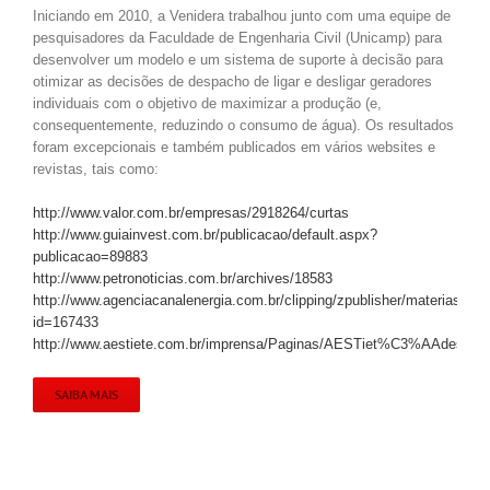
Iniciando em 2010, a Venidera trabalhou junto com uma equipe de
pesquisadores da Faculdade de Engenharia Civil (Unicamp) para
desenvolver um modelo e um sistema de suporte à decisão para
otimizar as decisões de despacho de ligar e desligar geradores
individuais com o objetivo de maximizar a produção (e,
consequentemente, reduzindo o consumo de água). Os resultados
foram excepcionais e também publicados em vários websites e
revistas, tais como:
http://www.valor.com.br/empresas/2918264/curtas
http://www.guiainvest.com.br/publicacao/default.aspx?
publicacao=89883
http://www.petronoticias.com.br/archives/18583
http://www.agenciacanalenergia.com.br/clipping/zpublisher/materias/im
id=167433
http://www.aestiete.com.br/imprensa/Paginas/AESTiet%C3%AAdesen
SAIBA MAIS