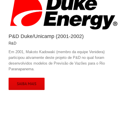
P&D Duke/Unicamp (2001-2002)
R&D
Em 2001, Makoto Kadowaki (membro da equipe Venidera)
participou ativamente deste projeto de P&D no qual foram
desenvolvidos modelos de Previsão de Vazões para o Rio
Paranapanema.
SAIBA MAIS