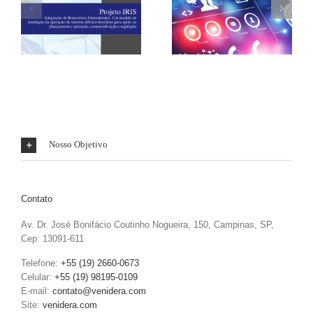
BID-MONITOR (2015-
P&D CEMIG (2013-
2017)
2015)
Nosso Objetivo
Contato
Av. Dr. José Bonifácio Coutinho Nogueira, 150, Campinas, SP,
Cep: 13091-611
Telefone:
+55 (19) 2660-0673
Celular:
+55 (19) 98195-0109
E-mail:
contato@venidera.com
Site:
venidera.com