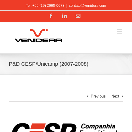
Ir
Tel: +55 (19) 2660-0673
|
contato@venidera.com
para
o
Facebook
LinkedIn
E-
conteúdo
mail
P&D CESP/Unicamp (2007-2008)
Previous
Next
View
Larger