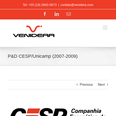
Ir
Tel: +55 (19) 2660-0673
|
contato@venidera.com
para
o
Facebook
LinkedIn
E-
conteúdo
mail
P&D CESP/Unicamp (2007-2009)
Previous
Next
View
Larger