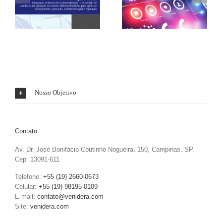
BID-MONITOR (2015-
P&D CEMIG (2013-
2017)
2015)
Nosso Objetivo
Contato
Av. Dr. José Bonifácio Coutinho Nogueira, 150, Campinas, SP,
Cep: 13091-611
Telefone:
+55 (19) 2660-0673
Celular:
+55 (19) 98195-0109
E-mail:
contato@venidera.com
Site:
venidera.com